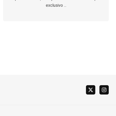
exclusivo ...
x
instag