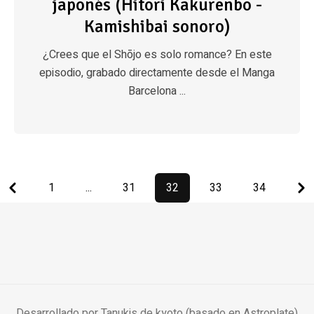
japonés (Hitori Kakurenbo -
Kamishibai sonoro)
¿Crees que el Shōjo es solo romance? En este
episodio, grabado directamente desde el Manga
Barcelona ...
Previous
Next
1
...
31
32
33
34
Desarrollado por Tanukis de kyoto (basado en Astroplate)