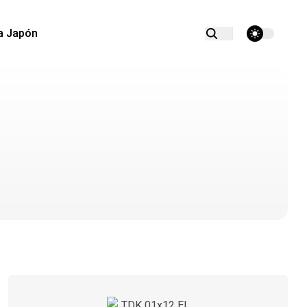
theme switcher
a Japón